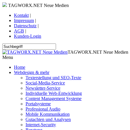
TAGWORX.NET Neue Medien
Kontakt
|
Impressum
|
Datenschutz
|
AGB
|
Kunden-Login
TAGWORX.NET Neue Medien
Menu
Home
Webdesign & mehr
Texterstellung und SEO-Texte
Social-Media-Service
Newsletter-Service
Individuelle Web-Entwicklung
Content Management Systeme
Portalsysteme
Professional Audio
Mobile Kommunikation
Gutachten und Analysen
Internet-Security
Beratung