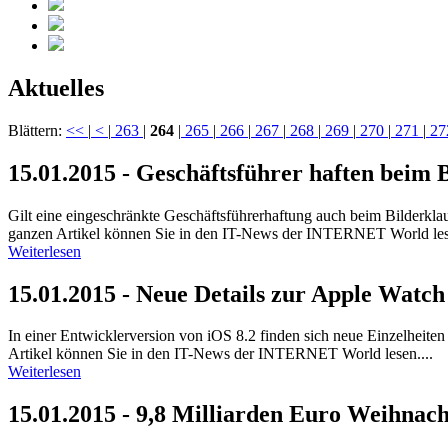
Aktuelles
Blättern:
<<
|
<
|
263
|
264
|
265
|
266
|
267
|
268
|
269
|
270
|
271
|
27
15.01.2015 - Geschäftsführer haften beim 
Gilt eine eingeschränkte Geschäftsführerhaftung auch beim Bilderkla
ganzen Artikel können Sie in den IT-News der INTERNET World lese
Weiterlesen
15.01.2015 - Neue Details zur Apple Watch 
In einer Entwicklerversion von iOS 8.2 finden sich neue Einzelheiten
Artikel können Sie in den IT-News der INTERNET World lesen....
Weiterlesen
15.01.2015 - 9,8 Milliarden Euro Weihna