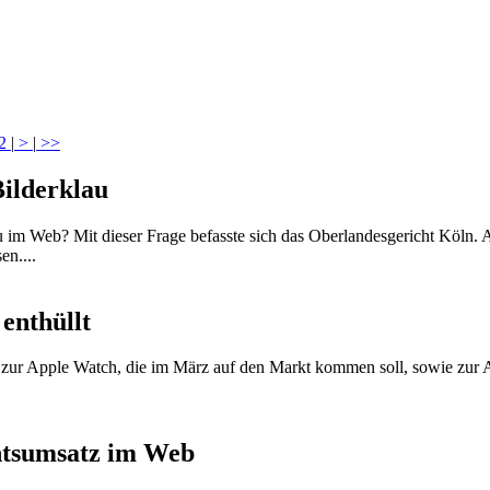
2
|
>
|
>>
Bilderklau
u im Web? Mit dieser Frage befasste sich das Oberlandesgericht Köln. 
n....
enthüllt
 zur Apple Watch, die im März auf den Markt kommen soll, sowie zur Ap
chtsumsatz im Web