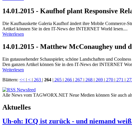
14.01.2015 - Kaufhof plant Responsive Rel
Die Kaufhauskette Galeria Kaufhof ändert ihre Mobile Commerce-St
Artikel können Sie in den IT-News der INTERNET World lesen....
Weiterlesen
14.01.2015 - Matthew McConaughey und d
Ein gutaussehender Schauspieler, schöne Landschaften und Coolness
Den ganzen Artikel können Sie in den IT-News der INTERNET World
Weiterlesen
Blättern:
<<
|
<
|
263
|
264
|
265
|
266
|
267
|
268
|
269
|
270
|
271
|
27
Alle News vom TAGWORX.NET Neue Medien können Sie auch al
Aktuelles
Uh-oh: ICQ ist zurück - und niemand weiß s