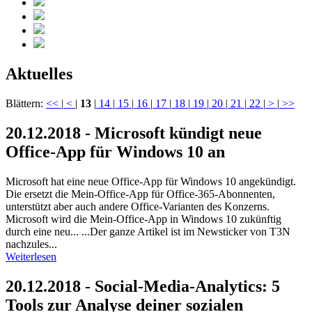
Aktuelles
Blättern:
<<
|
<
|
13
|
14
|
15
|
16
|
17
|
18
|
19
|
20
|
21
|
22
|
>
|
>>
20.12.2018 - Microsoft kündigt neue
Office-App für Windows 10 an
Microsoft hat eine neue Office-App für Windows 10 angekündigt.
Die ersetzt die Mein-Office-App für Office-365-Abonnenten,
unterstützt aber auch andere Office-Varianten des Konzerns.
Microsoft wird die Mein-Office-App in Windows 10 zukünftig
durch eine neu... ...Der ganze Artikel ist im Newsticker von T3N
nachzules...
Weiterlesen
20.12.2018 - Social-Media-Analytics: 5
Tools zur Analyse deiner sozialen