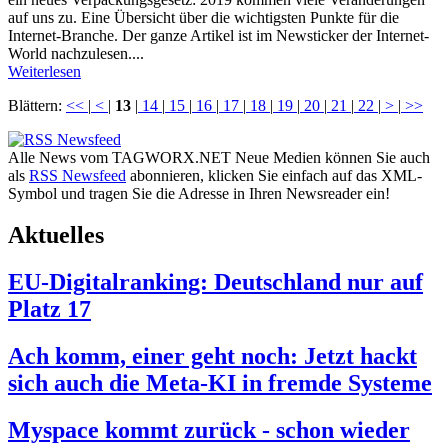
auf uns zu. Eine Übersicht über die wichtigsten Punkte für die
Internet-Branche. Der ganze Artikel ist im Newsticker der Internet-
World nachzulesen....
Weiterlesen
Blättern:
<<
|
<
|
13
|
14
|
15
|
16
|
17
|
18
|
19
|
20
|
21
|
22
|
>
|
>>
Alle News vom TAGWORX.NET Neue Medien können Sie auch
als
RSS Newsfeed
abonnieren, klicken Sie einfach auf das XML-
Symbol und tragen Sie die Adresse in Ihren Newsreader ein!
Aktuelles
EU-Digitalranking: Deutschland nur auf
Platz 17
Ach komm, einer geht noch: Jetzt hackt
sich auch die Meta-KI in fremde Systeme
Myspace kommt zurück - schon wieder