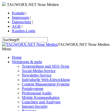
TAGWORX.NET Neue Medien
Kontakt
|
Impressum
|
Datenschutz
|
AGB
|
Kunden-Login
TAGWORX.NET Neue Medien
Menu
Home
Webdesign & mehr
Texterstellung und SEO-Texte
Social-Media-Service
Newsletter-Service
Individuelle Web-Entwicklung
Content Management Systeme
Portalsysteme
Professional Audio
Mobile Kommunikation
Gutachten und Analysen
Internet-Security
Beratung