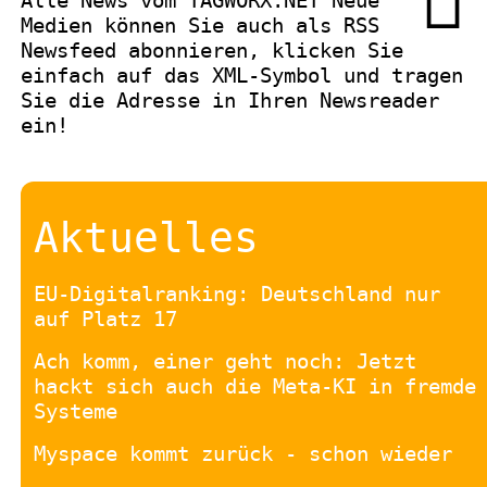
Alle News vom TAGWORX.NET Neue
Medien können Sie auch als
RSS
Newsfeed
abonnieren, klicken Sie
einfach auf das XML-Symbol und tragen
Sie die Adresse in Ihren Newsreader
ein!
Aktuelles
EU-Digitalranking: Deutschland nur
auf Platz 17
Ach komm, einer geht noch: Jetzt
hackt sich auch die Meta-KI in fremde
Systeme
Myspace kommt zurück - schon wieder