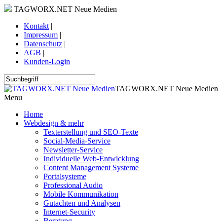
TAGWORX.NET Neue Medien
Kontakt
|
Impressum
|
Datenschutz
|
AGB
|
Kunden-Login
TAGWORX.NET Neue Medien
Menu
Home
Webdesign & mehr
Texterstellung und SEO-Texte
Social-Media-Service
Newsletter-Service
Individuelle Web-Entwicklung
Content Management Systeme
Portalsysteme
Professional Audio
Mobile Kommunikation
Gutachten und Analysen
Internet-Security
Beratung